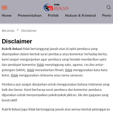
Loncat
Menu
ke
Mobile
konten
Home
Pemerintahan
Politik
Hukum & Kriminal
Perist
Beranda
Disclaimer
Disclaimer
Rubrik Bekasi
tidak bertanggung jawab atas isi opini pembaca yang
disampaikan dalam bentuk surat pembaca atau komentar terhadap berita,
kami sangat menganjurkan agar pembaca yang hendak memberikan opini
dan pendapat komentar
tidak
menyinggung suku, agama, ras dan antar-
golongan (SARA),
tidak
menyebarkan fitnah,
tidak
menggunakan kata-kata
kotor,
tidak
menggunakan nickname atau nama samaran.
Pembaca pun sangat dianjurkan untuk menggunakan bahasa Indonesia yang
baik dan benar. Kami berharap surat pembaca dan komentar pembaca
digunakan untuk menyampaikan pokok-pokok pikiran, ide dan gagasan yang
konstruktif.
Rubrik Bekasi juga tidak bertanggung jawab atas semua bentuk pelanggaran