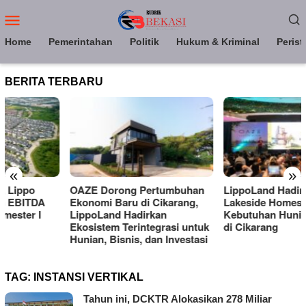
Loncat
Menu
ke
Mobile
konten
Home
Pemerintahan
Politik
Hukum & Kriminal
Perist
BERITA TERBARU
«
»
OAZE Dorong Pertumbuhan
LippoLand Hadirkan OAZE
Ekonomi Baru di Cikarang,
Lakeside Homes, Bidik
LippoLand Hadirkan
Kebutuhan Hunian Premium
Ekosistem Terintegrasi untuk
di Cikarang
Hunian, Bisnis, dan Investasi
TAG:
INSTANSI VERTIKAL
Tahun ini, DCKTR Alokasikan 278 Miliar