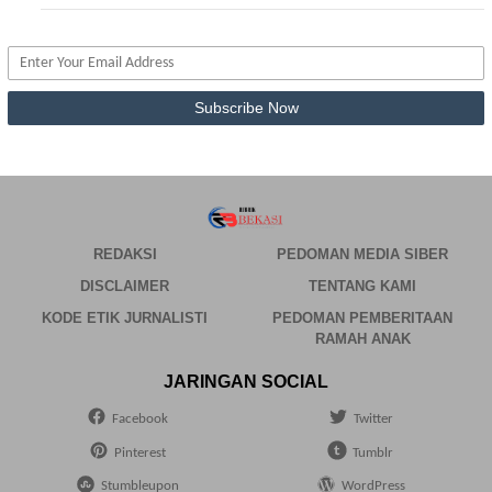
REDAKSI
PEDOMAN MEDIA SIBER
DISCLAIMER
TENTANG KAMI
KODE ETIK JURNALISTI
PEDOMAN PEMBERITAAN
RAMAH ANAK
JARINGAN SOCIAL
Facebook
Twitter
Pinterest
Tumblr
Stumbleupon
WordPress