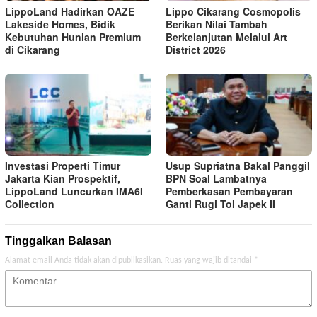
LippoLand Hadirkan OAZE
Lippo Cikarang Cosmopolis
Lakeside Homes, Bidik
Berikan Nilai Tambah
Kebutuhan Hunian Premium
Berkelanjutan Melalui Art
di Cikarang
District 2026
Investasi Properti Timur
Usup Supriatna Bakal Panggil
Jakarta Kian Prospektif,
BPN Soal Lambatnya
LippoLand Luncurkan IMA6I
Pemberkasan Pembayaran
Collection
Ganti Rugi Tol Japek II
Tinggalkan Balasan
Alamat email Anda tidak akan dipublikasikan.
Ruas yang wajib ditandai
*