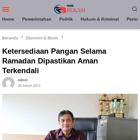
Loncat
Menu
ke
Mobile
konten
Home
Pemerintahan
Politik
Hukum & Kriminal
Perist
Beranda
Ekonomi & Bisnis
Ketersediaan Pangan Selama
Ramadan Dipastikan Aman
Terkendali
Admin
30 Maret 2023