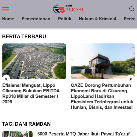
Loncat
Menu
ke
Mobile
konten
Home
Pemerintahan
Politik
Hukum & Kriminal
Perist
BERITA TERBARU
«
»
Efisiensi Menguat, Lippo
OAZE Dorong Pertumbuhan
Cikarang Bukukan EBITDA
Ekonomi Baru di Cikarang,
Rp318 Miliar di Semester I
LippoLand Hadirkan
2026
Ekosistem Terintegrasi untuk
Hunian, Bisnis, dan Investasi
TAG:
DANI RAMDAN
5000 Peserta MTQ Jabar Ikuti Pawai Ta’aruf