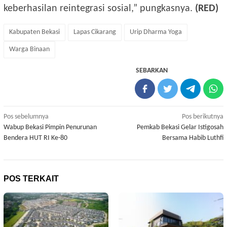
keberhasilan reintegrasi sosial,” pungkasnya.
(RED)
Kabupaten Bekasi
Lapas Cikarang
Urip Dharma Yoga
Warga Binaan
SEBARKAN
Navigasi
Pos sebelumnya
Pos berikutnya
Wabup Bekasi Pimpin Penurunan
Pemkab Bekasi Gelar Istigosah
pos
Bendera HUT RI Ke-80
Bersama Habib Luthfi
POS TERKAIT