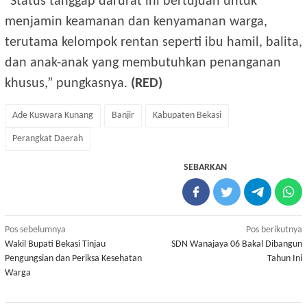
“Status tanggap darurat ini bertujuan untuk
menjamin keamanan dan kenyamanan warga,
terutama kelompok rentan seperti ibu hamil, balita,
dan anak-anak yang membutuhkan penanganan
khusus,” pungkasnya.
(RED)
Ade Kuswara Kunang
Banjir
Kabupaten Bekasi
Perangkat Daerah
SEBARKAN
Navigasi
Pos sebelumnya
Pos berikutnya
Wakil Bupati Bekasi Tinjau
SDN Wanajaya 06 Bakal Dibangun
pos
Pengungsian dan Periksa Kesehatan
Tahun Ini
Warga