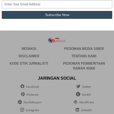
REDAKSI
PEDOMAN MEDIA SIBER
DISCLAIMER
TENTANG KAMI
KODE ETIK JURNALISTI
PEDOMAN PEMBERITAAN
RAMAH ANAK
JARINGAN SOCIAL
Facebook
Twitter
Pinterest
Tumblr
Stumbleupon
WordPress
Instagram
Linkedin