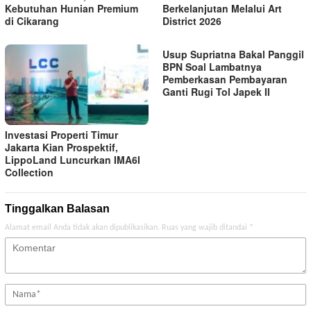
Kebutuhan Hunian Premium
Berkelanjutan Melalui Art
di Cikarang
District 2026
Usup Supriatna Bakal Panggil
BPN Soal Lambatnya
Pemberkasan Pembayaran
Ganti Rugi Tol Japek II
Investasi Properti Timur
Jakarta Kian Prospektif,
LippoLand Luncurkan IMA6I
Collection
Tinggalkan Balasan
Alamat email Anda tidak akan dipublikasikan.
Ruas yang wajib ditandai
*