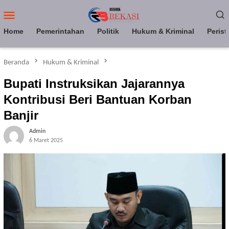
Loncat
Menu
ke
Mobile
konten
Home
Pemerintahan
Politik
Hukum & Kriminal
Perist
Beranda
Hukum & Kriminal
Bupati Instruksikan Jajarannya
Kontribusi Beri Bantuan Korban
Banjir
Admin
6 Maret 2025