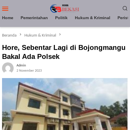
Loncat
Menu
ke
Mobile
konten
Home
Pemerintahan
Politik
Hukum & Kriminal
Perist
Beranda
Hukum & Kriminal
Hore, Sebentar Lagi di Bojongmangu
Bakal Ada Polsek
Admin
2 November 2023