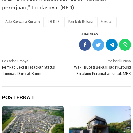
pekerjaan,” tandasnya
. (RED)
Ade Kuswara Kunang
DCKTR
Pemkab Bekasi
Sekolah
SEBARKAN
Navigasi
Pos sebelumnya
Pos berikutnya
Pemkab Bekasi Tetapkan Status
Wakil Bupati Bekasi Hadiri Ground
pos
Tanggap Darurat Banjir
Breaking Perumahan untuk MBR
POS TERKAIT