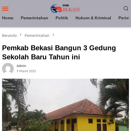
Loncat
Menu
ke
Mobile
konten
Home
Pemerintahan
Politik
Hukum & Kriminal
Perist
Beranda
Pemerintahan
Pemkab Bekasi Bangun 3 Gedung
Sekolah Baru Tahun ini
Admin
9 Maret 2025