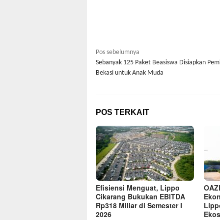
Navigasi
Pos sebelumnya
Sebanyak 125 Paket Beasiswa Disiapkan Pe
pos
Bekasi untuk Anak Muda
POS TERKAIT
Efisiensi Menguat, Lippo
OAZ
Cikarang Bukukan EBITDA
Ekon
Rp318 Miliar di Semester I
Lipp
2026
Ekos