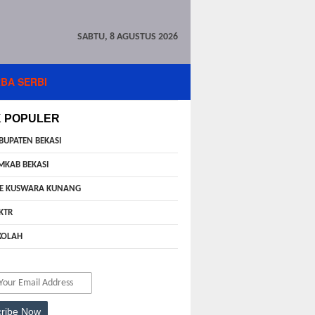
SABTU, 8 AGUSTUS 2026
BA SERBI
K POPULER
BUPATEN BEKASI
MKAB BEKASI
E KUSWARA KUNANG
KTR
KOLAH