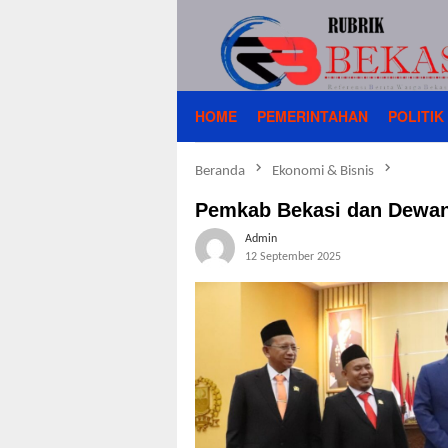
Loncat
ke
konten
HOME
PEMERINTAHAN
POLITIK
Beranda
Ekonomi & Bisnis
Pemkab Bekasi dan Dewan
Admin
12 September 2025