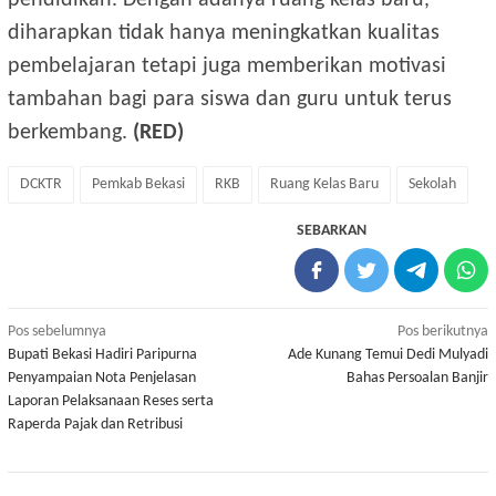
diharapkan tidak hanya meningkatkan kualitas
pembelajaran tetapi juga memberikan motivasi
tambahan bagi para siswa dan guru untuk terus
berkembang.
(RED)
DCKTR
Pemkab Bekasi
RKB
Ruang Kelas Baru
Sekolah
SEBARKAN
Navigasi
Pos sebelumnya
Pos berikutnya
Bupati Bekasi Hadiri Paripurna
Ade Kunang Temui Dedi Mulyadi
pos
Penyampaian Nota Penjelasan
Bahas Persoalan Banjir
Laporan Pelaksanaan Reses serta
Raperda Pajak dan Retribusi