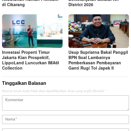
di Cikarang
District 2026
Investasi Properti Timur
Usup Supriatna Bakal Panggil
Jakarta Kian Prospektif,
BPN Soal Lambatnya
LippoLand Luncurkan IMA6I
Pemberkasan Pembayaran
Collection
Ganti Rugi Tol Japek II
Tinggalkan Balasan
Alamat email Anda tidak akan dipublikasikan.
Ruas yang wajib ditandai
*