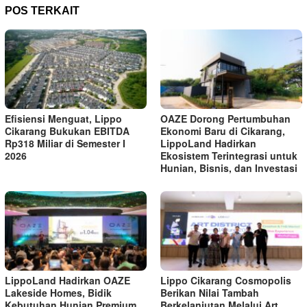
POS TERKAIT
Efisiensi Menguat, Lippo
OAZE Dorong Pertumbuhan
Cikarang Bukukan EBITDA
Ekonomi Baru di Cikarang,
Rp318 Miliar di Semester I
LippoLand Hadirkan
2026
Ekosistem Terintegrasi untuk
Hunian, Bisnis, dan Investasi
LippoLand Hadirkan OAZE
Lippo Cikarang Cosmopolis
Lakeside Homes, Bidik
Berikan Nilai Tambah
Kebutuhan Hunian Premium
Berkelanjutan Melalui Art