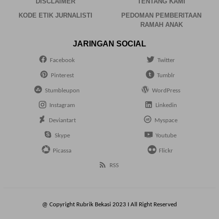
DISCLAIMER
TENTANG KAMI
KODE ETIK JURNALISTI
PEDOMAN PEMBERITAAN
RAMAH ANAK
JARINGAN SOCIAL
Facebook
Twitter
Pinterest
Tumblr
Stumbleupon
WordPress
Instagram
Linkedin
Deviantart
Myspace
Skype
Youtube
Picassa
Flickr
RSS
@ Copyright Rubrik Bekasi 2023 I All Right Reserved