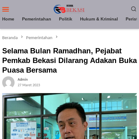
Loncat
Menu
ke
Mobile
konten
Home
Pemerintahan
Politik
Hukum & Kriminal
Perist
Beranda
Pemerintahan
Selama Bulan Ramadhan, Pejabat
Pemkab Bekasi Dilarang Adakan Buka
Puasa Bersama
Admin
27 Maret 2023