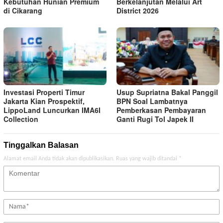
Kebutuhan Hunian Premium
Berkelanjutan Melalui Art
di Cikarang
District 2026
Investasi Properti Timur
Usup Supriatna Bakal Panggil
Jakarta Kian Prospektif,
BPN Soal Lambatnya
LippoLand Luncurkan IMA6I
Pemberkasan Pembayaran
Collection
Ganti Rugi Tol Japek II
Tinggalkan Balasan
Alamat email Anda tidak akan dipublikasikan.
Ruas yang wajib ditandai
*