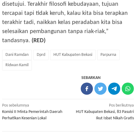
disetujui. Terakhir filosofi kebudayaan, tujuan
tercapai tapi tidak keruh, kalau kita bisa terapkan
terakhir tadi, naikkan kelas peradaban kita bisa
selesaikan pembangunan tanpa riak-riak,”
tandasnya.
(RED)
Dani Ramdan
Dprd
HUT Kabupaten Bekasi
Parpurna
Ridwan Kamil
SEBARKAN
Navigasi
Pos sebelumnya
Pos berikutnya
Komisi II Minta Pemerintah Daerah
HUT Kabupaten Bekasi, 83 Pasutri
pos
Perhatikan Kesenian Lokal
Ikut Isbat Nikah Gratis