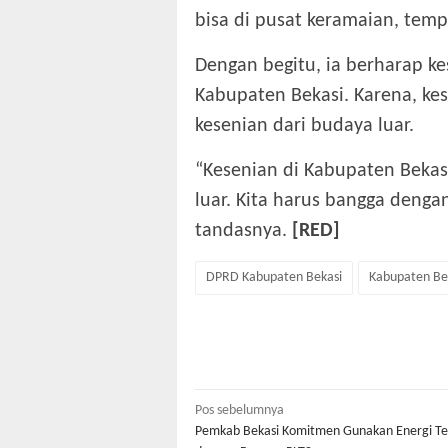
bisa di pusat keramaian, tem
Dengan begitu, ia berharap ke
Kabupaten Bekasi. Karena, ke
kesenian dari budaya luar.
“Kesenian di Kabupaten Bekasi
luar. Kita harus bangga dengan
tandasnya.
[RED]
DPRD Kabupaten Bekasi
Kabupaten Be
Navigasi
Pos sebelumnya
Pemkab Bekasi Komitmen Gunakan Energi T
pos