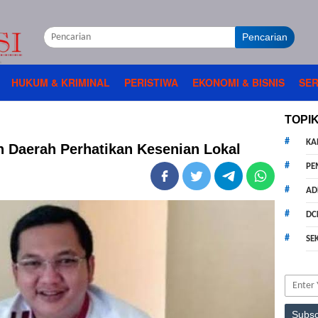
Pencarian
HUKUM & KRIMINAL
PERISTIWA
EKONOMI & BISNIS
SER
TOPI
KA
h Daerah Perhatikan Kesenian Lokal
PE
AD
DC
SE