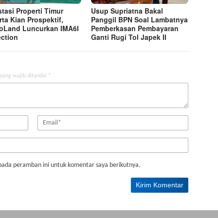
stasi Properti Timur
Usup Supriatna Bakal
rta Kian Prospektif,
Panggil BPN Soal Lambatnya
oLand Luncurkan IMA6I
Pemberkasan Pembayaran
ection
Ganti Rugi Tol Japek II
yang wajib ditandai
*
pada peramban ini untuk komentar saya berikutnya.