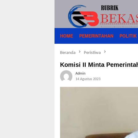
Loncat
ke
konten
HOME
PEMERINTAHAN
POLITIK
Beranda
Peristiwa
Komisi II Minta Pemerinta
Admin
14 Agustus 2023