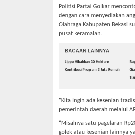
Politisi Partai Golkar mencon
dengan cara menyediakan ang
Olahraga Kabupaten Bekasi su
pusat keramaian.
BACAAN LAINNYA
Lippo Hibahkan 30 Hektare
Bup
Kontribusi Program 3 Juta Rumah
Gia
Ti
“Kita ingin ada kesenian trad
pemerintah daerah melalui AP
“Misalnya satu pagelaran Rp20
golek atau kesenian lainnya y