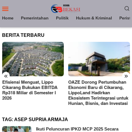
Loncat
Menu
ke
Mobile
konten
Home
Pemerintahan
Politik
Hukum & Kriminal
Perist
BERITA TERBARU
«
»
Lippo
OAZE Dorong Pertumbuhan
LippoLand Hadirka
EBITDA
Ekonomi Baru di Cikarang,
Lakeside Homes, Bi
ster I
LippoLand Hadirkan
Kebutuhan Hunian 
Ekosistem Terintegrasi untuk
di Cikarang
Hunian, Bisnis, dan Investasi
TAG:
ASEP SUPRIA ARMAJA
Ikuti Peluncuran IPKD MCP 2025 Secara