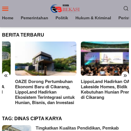
Loncat
Menu
ke
Mobile
konten
Home
Pemerintahan
Politik
Hukum & Kriminal
Perist
BERITA TERBARU
«
»
OAZE Dorong Pertumbuhan
LippoLand Hadirkan OAZE
Ekonomi Baru di Cikarang,
Lakeside Homes, Bidik
LippoLand Hadirkan
Kebutuhan Hunian Premium
Ekosistem Terintegrasi untuk
di Cikarang
Hunian, Bisnis, dan Investasi
TAG:
DINAS CIPTA KARYA
Tingkatkan Kualitas Pendidikan, Pemkab