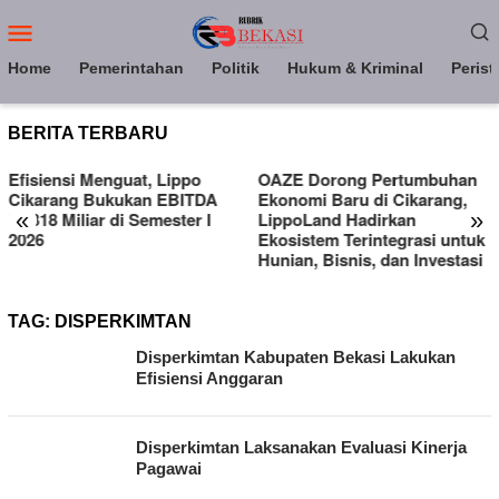
Loncat
Menu
ke
Mobile
konten
Home
Pemerintahan
Politik
Hukum & Kriminal
Perist
BERITA TERBARU
Efisiensi Menguat, Lippo
OAZE Dorong Pertumbuhan
Cikarang Bukukan EBITDA
Ekonomi Baru di Cikarang,
«
»
Rp318 Miliar di Semester I
LippoLand Hadirkan
2026
Ekosistem Terintegrasi untuk
Hunian, Bisnis, dan Investasi
TAG:
DISPERKIMTAN
Disperkimtan Kabupaten Bekasi Lakukan
Efisiensi Anggaran
Disperkimtan Laksanakan Evaluasi Kinerja
Pagawai