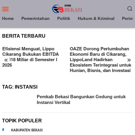
Loncat
Menu
ke
Mobile
konten
Home
Pemerintahan
Politik
Hukum & Kriminal
Perist
BERITA TERBARU
Efisiensi Menguat, Lippo
OAZE Dorong Pertumbuhan
Cikarang Bukukan EBITDA
Ekonomi Baru di Cikarang,
«
»
Rp318 Miliar di Semester I
LippoLand Hadirkan
2026
Ekosistem Terintegrasi untuk
Hunian, Bisnis, dan Investasi
TAG:
INSTANSI
Pemkab Bekasi Bangunkan Gedung untuk
Instansi Vertikal
TOPIK POPULER
KABUPATEN BEKASI