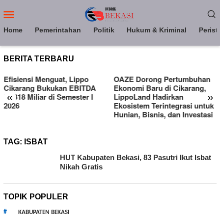
Loncat
Menu
ke
Mobile
konten
Home
Pemerintahan
Politik
Hukum & Kriminal
Perist
BERITA TERBARU
guat, Lippo
OAZE Dorong Pertumbuhan
LippoLand H
ukan EBITDA
Ekonomi Baru di Cikarang,
Lakeside Hom
«
»
i Semester I
LippoLand Hadirkan
Kebutuhan H
Ekosistem Terintegrasi untuk
di Cikarang
Hunian, Bisnis, dan Investasi
TAG:
ISBAT
HUT Kabupaten Bekasi, 83 Pasutri Ikut Isbat
Nikah Gratis
TOPIK POPULER
KABUPATEN BEKASI