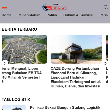
Loncat
Menu
ke
Mobile
konten
Home
Pemerintahan
Politik
Hukum & Kriminal
Perist
BERITA TERBARU
«
»
OAZE Dorong Pertumbuhan
LippoLand Hadirkan OA
DA
Ekonomi Baru di Cikarang,
Lakeside Homes, Bidik
 I
LippoLand Hadirkan
Kebutuhan Hunian Pre
Ekosistem Terintegrasi untuk
di Cikarang
Hunian, Bisnis, dan Investasi
TAG:
LOGISTIK
Pemkab Bekasi Bangun Gudang Logistik