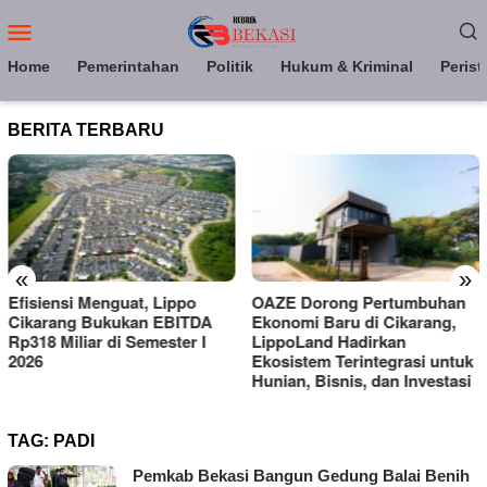
Loncat
Menu
ke
Mobile
konten
Home
Pemerintahan
Politik
Hukum & Kriminal
Perist
BERITA TERBARU
«
»
po
OAZE Dorong Pertumbuhan
LippoLand Hadirkan 
ITDA
Ekonomi Baru di Cikarang,
Lakeside Homes, Bidi
er I
LippoLand Hadirkan
Kebutuhan Hunian Pr
Ekosistem Terintegrasi untuk
di Cikarang
Hunian, Bisnis, dan Investasi
TAG:
PADI
Pemkab Bekasi Bangun Gedung Balai Benih