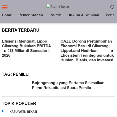
Loncat
Menu
ke
Mobile
konten
Home
Pemerintahan
Politik
Hukum & Kriminal
Perist
BERITA TERBARU
Efisiensi Menguat, Lippo
OAZE Dorong Pertumbuhan
Cikarang Bukukan EBITDA
Ekonomi Baru di Cikarang,
«
»
Rp318 Miliar di Semester I
LippoLand Hadirkan
2026
Ekosistem Terintegrasi untuk
Hunian, Bisnis, dan Investasi
TAG:
PEMILU
Bojongmangu yang Pertama Selesaikan
Pleno Rekapitulasi Suara Pemilu
TOPIK POPULER
KABUPATEN BEKASI