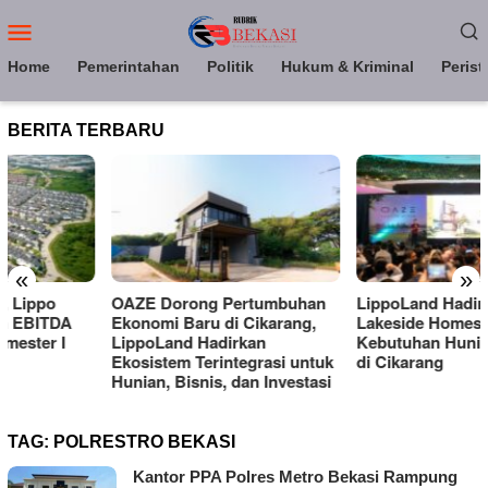
Loncat
Menu
ke
Mobile
konten
Home
Pemerintahan
Politik
Hukum & Kriminal
Perist
BERITA TERBARU
«
»
OAZE Dorong Pertumbuhan
LippoLand Hadirkan OAZE
Ekonomi Baru di Cikarang,
Lakeside Homes, Bidik
LippoLand Hadirkan
Kebutuhan Hunian Premium
Ekosistem Terintegrasi untuk
di Cikarang
Hunian, Bisnis, dan Investasi
TAG:
POLRESTRO BEKASI
Kantor PPA Polres Metro Bekasi Rampung