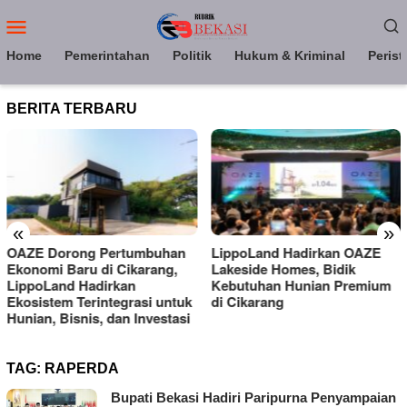
Loncat
Menu
ke
Mobile
konten
Home
Pemerintahan
Politik
Hukum & Kriminal
Perist
BERITA TERBARU
«
»
OAZE Dorong Pertumbuhan
LippoLand Hadirkan OAZE
Ekonomi Baru di Cikarang,
Lakeside Homes, Bidik
LippoLand Hadirkan
Kebutuhan Hunian Premium
Ekosistem Terintegrasi untuk
di Cikarang
Hunian, Bisnis, dan Investasi
TAG:
RAPERDA
Bupati Bekasi Hadiri Paripurna Penyampaian