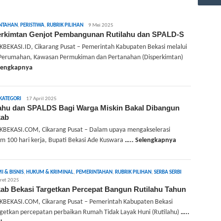
admin
NTAHAN
,
PERISTIWA
,
RUBRIK PILIHAN
9 Mei 2025
erkimtan Genjot Pembangunan Rutilahu dan SPALD-S
BEKASI.ID, Cikarang Pusat – Pemerintah Kabupaten Bekasi melalui
Perumahan, Kawasan Permukiman dan Pertanahan (Disperkimtan)
elengkapnya
admin
KATEGORI
17 April 2025
lahu dan SPALDS Bagi Warga Miskin Bakal Dibangun
ab
BEKASI.COM, Cikarang Pusat – Dalam upaya mengakselerasi
m 100 hari kerja, Bupati Bekasi Ade Kuswara
….. Selengkapnya
admin
 & BISNIS
,
HUKUM & KRIMINAL
,
PEMERINTAHAN
,
RUBRIK PILIHAN
,
SERBA SERBI
ret 2025
ab Bekasi Targetkan Percepat Bangun Rutilahu Tahun
BEKASI.COM, Cikarang Pusat – Pemerintah Kabupaten Bekasi
etkan percepatan perbaikan Rumah Tidak Layak Huni (Rutilahu)
…..