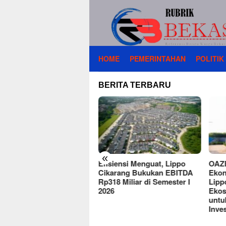
Loncat
ke
konten
HOME
PEMERINTAHAN
POLITIK
BERITA TERBARU
«
uan Penghuni Padati
Efisiensi Menguat, Lippo
OAZE
ilitas Meikarta
Cikarang Bukukan EBITDA
Ekon
Rp318 Miliar di Semester I
Lipp
2026
Ekos
untu
Inves