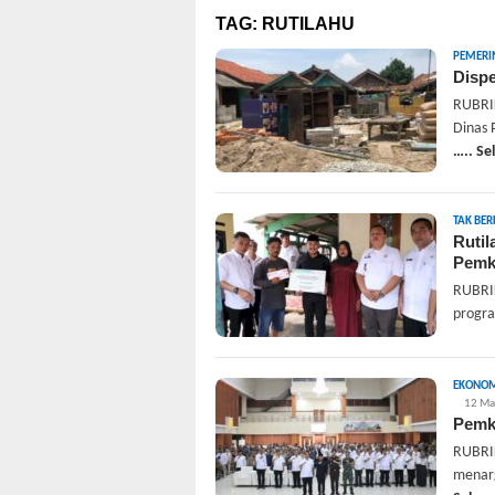
TAG:
RUTILAHU
PEMERI
Disp
RUBRIK
Dinas 
….. S
TAK BER
Ruti
Pemk
RUBRIK
progra
EKONOMI
12 Ma
Pemk
RUBRIK
menarg