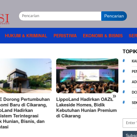
Pencarian
HUKUM & KRIMINAL
PERISTIWA
EKONOMI & BISNIS
SER
TOPI
KA
PE
AD
DC
»
 Dorong Pertumbuhan
LippoLand Hadirkan OAZE
Lippo
SE
omi Baru di Cikarang,
Lakeside Homes, Bidik
Berika
oLand Hadirkan
Kebutuhan Hunian Premium
Berkel
istem Terintegrasi
di Cikarang
Distri
k Hunian, Bisnis, dan
tasi