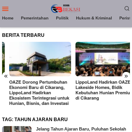
Loncat
Menu
ke
Mobile
konten
Home
Pemerintahan
Politik
Hukum & Kriminal
Perist
BERITA TERBARU
«
»
OAZE Dorong Pertumbuhan
LippoLand Hadirkan OAZE
Ekonomi Baru di Cikarang,
Lakeside Homes, Bidik
LippoLand Hadirkan
Kebutuhan Hunian Premium
Ekosistem Terintegrasi untuk
di Cikarang
Hunian, Bisnis, dan Investasi
TAG:
TAHUN AJARAN BARU
Jelang Tahun Ajaran Baru, Puluhan Sekolah