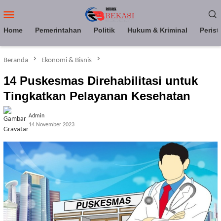
Loncat
Menu
ke
Mobile
konten
Home
Pemerintahan
Politik
Hukum & Kriminal
Perist
Beranda
Ekonomi & Bisnis
14 Puskesmas Direhabilitasi untuk
Tingkatkan Pelayanan Kesehatan
Admin
14 November 2023