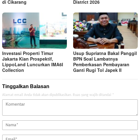
di Cikarang
District 2026
Investasi Properti Timur
Usup Supriatna Bakal Panggil
Jakarta Kian Prospektif,
BPN Soal Lambatnya
LippoLand Luncurkan IMA6I
Pemberkasan Pembayaran
Collection
Ganti Rugi Tol Japek II
Tinggalkan Balasan
Alamat email Anda tidak akan dipublikasikan.
Ruas yang wajib ditandai
*