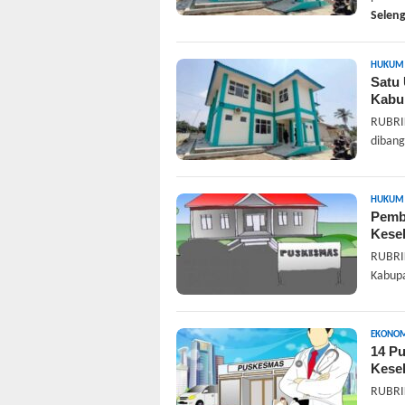
Selen
HUKUM 
Satu 
Kabu
RUBRIK
dibang
HUKUM 
Pemb
Kese
RUBRIK
Kabupa
EKONOMI
14 Pu
Kese
RUBRIK