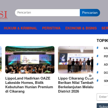
Pencarian
HUKUM & KRIMINAL
PERISTIWA
EKONOMI & BISNIS
SER
TOPI
KA
PE
AD
DC
»
oLand Hadirkan OAZE
Lippo Cikarang Cosmopolis
Invest
SE
side Homes, Bidik
Berikan Nilai Tambah
Jakart
tuhan Hunian Premium
Berkelanjutan Melalui Art
Lippo
ikarang
District 2026
Collec