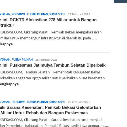
admin
NTAHAN
,
PERISTIWA
,
RUBRIK PILIHAN
,
SERBA SERBI
27 Februari 2025
 ini, DCKTR Alokasikan 278 Miliar untuk Bangun
struktur
BEKASI.COM, Cikarang Pusat – Pemkab Bekasi mengalokasikan
miliar untuk membangun infrastruktur di daerah itu pada
…..
gkapnya
admin
NTAHAN
,
RUBRIK PILIHAN
25 Februari 2025
 ini, Puskesmas Jatimulya Tambun Selatan Diperbaiki
KBEKASI.COM, Tambun Selatan – Pemerintah Kabupaten Bekasi
okasikan anggaran Rp2,9 miliar untuk perbaikan pusat kesehatan
elengkapnya
admin
NTAHAN
,
PERISTIWA
,
RUBRIK PILIHAN
,
SERBA SERBI
22 Februari 2025
iki Sarana Kesehatan, Pemkab Bekasi Gelontorkan
 Miliar Untuk Rehab dan Bangun Puskesmas
BEKASI.COM, Cikarang Pusat – Sarana kesehatan turut menjadi
ian Pemerintah Kabupaten (Pemkab) Bekasi, sedikitnya anggaran
…..