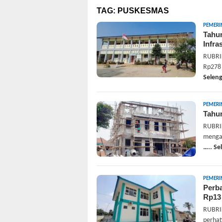
TAG:
PUSKESMAS
PEMERI
Tahun
Infra
RUBRIK
Rp278 
Selen
PEMERI
Tahun
RUBRI
mengal
….. S
PEMERI
Perba
Rp13
RUBRIK
perhat