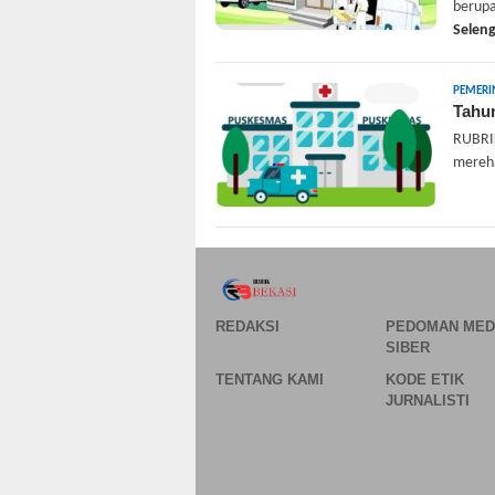
berupa
Selen
PEMERI
Tahu
RUBRIK
mereh
REDAKSI
PEDOMAN MED
SIBER
TENTANG KAMI
KODE ETIK
JURNALISTI