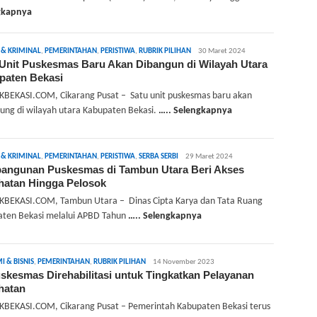
gkapnya
admin
& KRIMINAL
,
PEMERINTAHAN
,
PERISTIWA
,
RUBRIK PILIHAN
30 Maret 2024
Unit Puskesmas Baru Akan Dibangun di Wilayah Utara
paten Bekasi
BEKASI.COM, Cikarang Pusat – Satu unit puskesmas baru akan
ung di wilayah utara Kabupaten Bekasi.
….. Selengkapnya
admin
& KRIMINAL
,
PEMERINTAHAN
,
PERISTIWA
,
SERBA SERBI
29 Maret 2024
angunan Puskesmas di Tambun Utara Beri Akses
hatan Hingga Pelosok
BEKASI.COM, Tambun Utara – Dinas Cipta Karya dan Tata Ruang
ten Bekasi melalui APBD Tahun
….. Selengkapnya
admin
 & BISNIS
,
PEMERINTAHAN
,
RUBRIK PILIHAN
14 November 2023
skesmas Direhabilitasi untuk Tingkatkan Pelayanan
hatan
BEKASI.COM, Cikarang Pusat – Pemerintah Kabupaten Bekasi terus