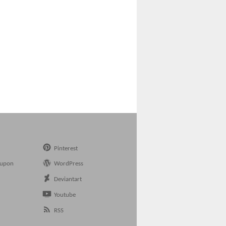
Pinterest
eupon
WordPress
n
Deviantart
Youtube
RSS