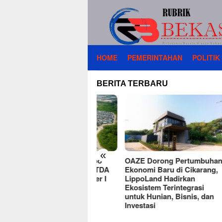
Loncat
ke
konten
HOME
PEMERINTAHAN
POLITIK
BERITA TERBARU
«
siensi Menguat, Lippo
OAZE Dorong Pertumbuhan
Lipp
karang Bukukan EBITDA
Ekonomi Baru di Cikarang,
Lake
18 Miliar di Semester I
LippoLand Hadirkan
Kebu
26
Ekosistem Terintegrasi
di C
untuk Hunian, Bisnis, dan
Investasi