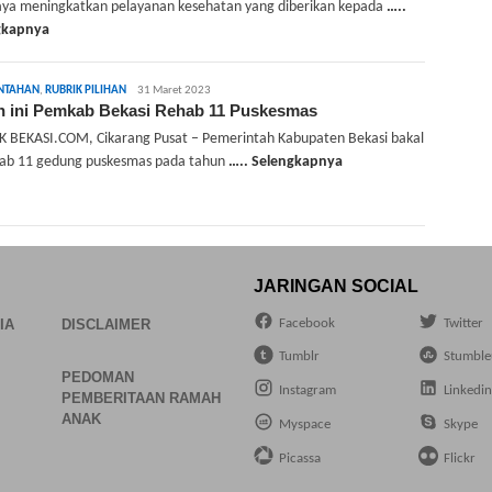
ya meningkatkan pelayanan kesehatan yang diberikan kepada
…..
gkapnya
admin
NTAHAN
,
RUBRIK PILIHAN
31 Maret 2023
n ini Pemkab Bekasi Rehab 11 Puskesmas
 BEKASI.COM, Cikarang Pusat – Pemerintah Kabupaten Bekasi bakal
ab 11 gedung puskesmas pada tahun
….. Selengkapnya
JARINGAN SOCIAL
Facebook
Twitter
IA
DISCLAIMER
Tumblr
Stumbl
PEDOMAN
Instagram
Linkedi
PEMBERITAAN RAMAH
ANAK
Myspace
Skype
Picassa
Flickr