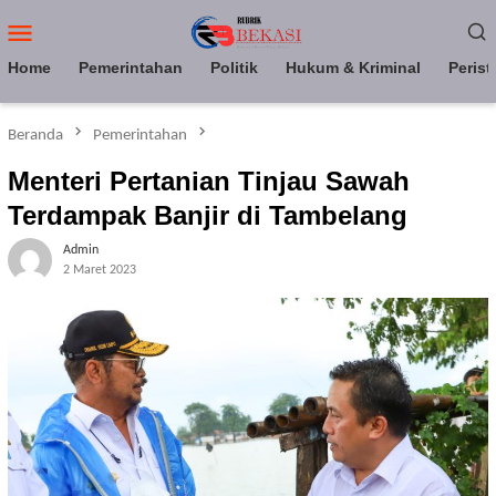
Loncat
Menu
ke
Mobile
konten
Home
Pemerintahan
Politik
Hukum & Kriminal
Perist
Beranda
Pemerintahan
Menteri Pertanian Tinjau Sawah
Terdampak Banjir di Tambelang
Admin
2 Maret 2023