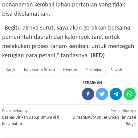
penanaman kembali lahan pertanian yang tidak
bisa diselamatkan.
“Begitu airnya surut, saya akan gerakkan bersama
pemerintah daerah dan kelompok tani, untuk
melakukan proses tanam kembali, untuk mencegah
kerugian para petani,” tandasnya.
(RED)
Banjir
Kabupaten Bekasi
Mentan
Pertanian
Sawah
SEBARKAN
Navigasi
Pos sebelumnya
Pos berikutnya
Baznas Dirikan Dapur Umum di 8
Dinas SDABMBK Terjunkan Tim Atasi
pos
Kecamatan
Banjir