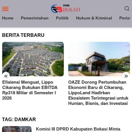
Loncat
Menu
ke
Mobile
konten
Home
Pemerintahan
Politik
Hukum & Kriminal
Perist
BERITA TERBARU
«
»
Efisiensi Menguat, Lippo
OAZE Dorong Pertumbuhan
Cikarang Bukukan EBITDA
Ekonomi Baru di Cikarang,
Rp318 Miliar di Semester I
LippoLand Hadirkan
2026
Ekosistem Terintegrasi untuk
Hunian, Bisnis, dan Investasi
TAG:
DAMKAR
Komisi III DPRD Kabupaten Bekasi Minta